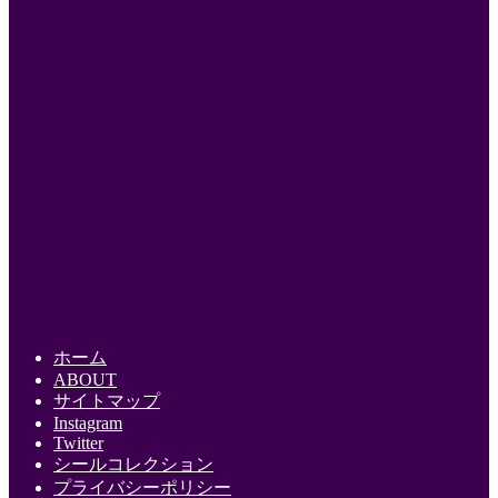
ホーム
ABOUT
サイトマップ
Instagram
Twitter
シールコレクション
プライバシーポリシー