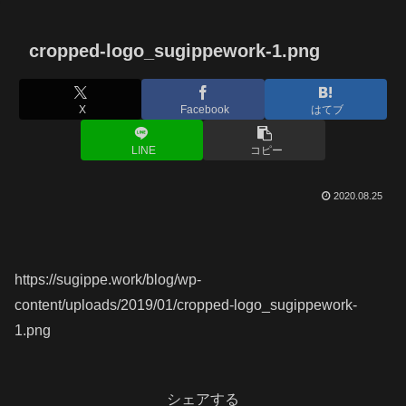
cropped-logo_sugippework-1.png
X
Facebook
はてブ
LINE
コピー
2020.08.25
https://sugippe.work/blog/wp-
content/uploads/2019/01/cropped-logo_sugippework-
1.png
シェアする