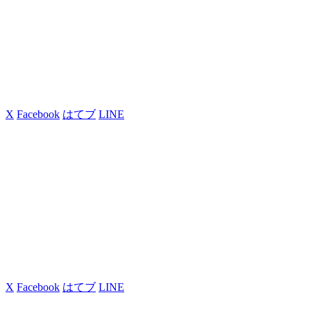
X
Facebook
はてブ
LINE
コピー
2025.02.05
[quads_disable_ads_form]
シェアする
X
Facebook
はてブ
LINE
コピー
sugippe.workをフォローする