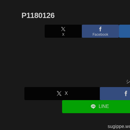
P1180126
X
Facebook
X
LINE
sugippe