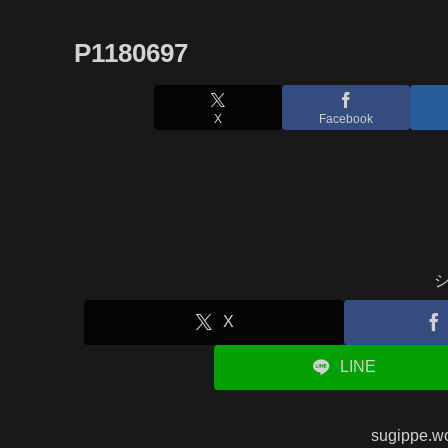
P1180697
X
Facebook
X
LINE
sugippe