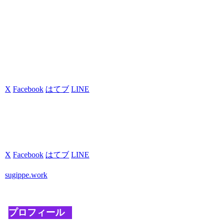
X
Facebook
はてブ
LINE
コピー
2019.01.23
シェアする
X
Facebook
はてブ
LINE
コピー
sugippe.workをフォローする
sugippe.work
プロフィール