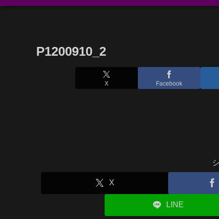
P1200910_2
X
Facebook
X
LINE