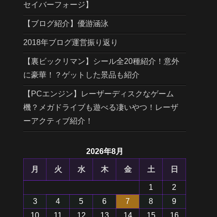
セイバーフォージ】
【ブログ紹介】優游涵泳
2018年ブログ運営振り返り
【裏ビックリマン】シール全20種紹介！意外
に豪華！？ゲットした景品も紹介
【PCエンジン】レーザーディスクなゲーム
機？メガドライブも遊べる凄いやつ！レーザ
ーアクティブ紹介！
2026年8月
月
火
水
木
金
土
日
1
2
3
4
5
6
7
8
9
10
11
12
13
14
15
16