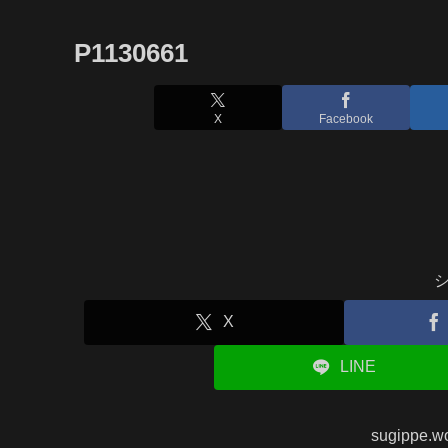
P1130661
X
Facebook
X
LINE
sugippe