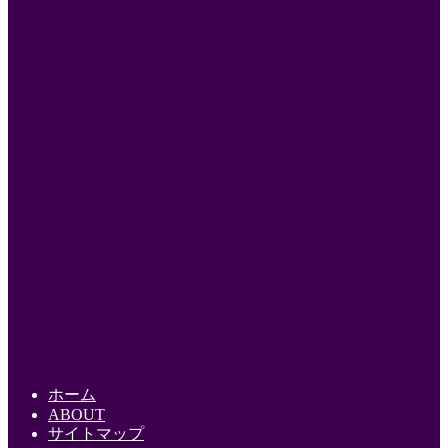
ホーム
ABOUT
サイトマップ