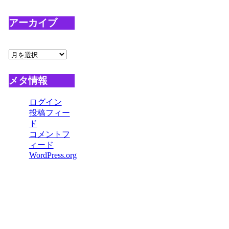
アーカイブ
アーカイブ
メタ情報
ログイン
投稿フィー
ド
コメントフ
ィード
WordPress.org