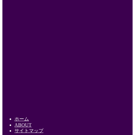
ホーム
ABOUT
サイトマップ