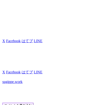
X
Facebook
はてブ
LINE
コピー
2018.03.21
シェアする
X
Facebook
はてブ
LINE
コピー
sugippe.workをフォローする
sugippe.work
コメント