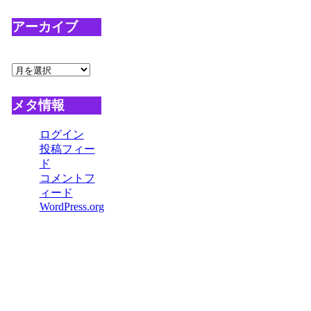
アーカイブ
アーカイブ
メタ情報
ログイン
投稿フィー
ド
コメントフ
ィード
WordPress.org