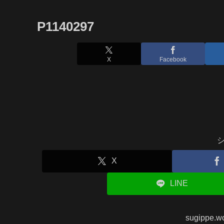
P1140297
X
Facebook
X
LINE
sugippe