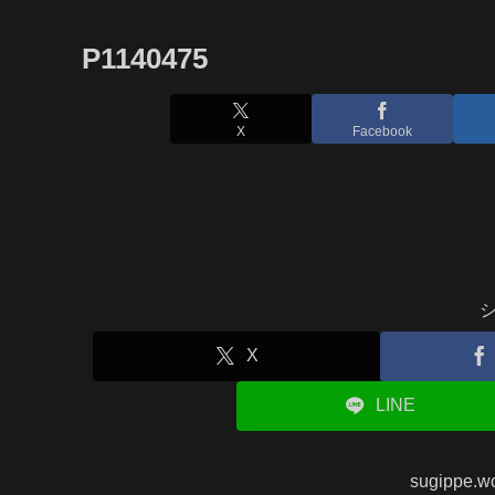
P1140475
X
Facebook
X
LINE
sugippe