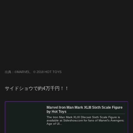
出典：©MARVEL、© 2018 HOT TOYS
サイドショウで約4万千円！！
Marvel Iron Man Mark XLIII Sixth Scale Figure
by Hot Toys
The Iron Man Mark XLIII DIecast Sixth Scale Figure is
available at Sideshow.com for fans of Marvel's Avengers:
Age of Ul...