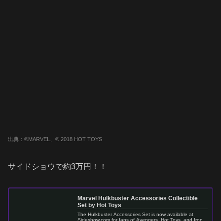
出典：©MARVEL、© 2018 HOT TOYS
サイドショウで約3万円！！
Marvel Hulkbuster Accessories Collectible
Set by Hot Toys
The Hulkbuster Accessories Set is now available at
Sideshow.com for fans of Avengers, Hot Toys, and Iron