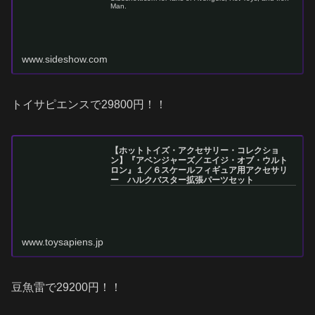
Man.
www.sideshow.com
トイサピエンスで29800円！！
【ホットトイズ・アクセサリー・コレクショ
ン】『アベンジャーズ／エイジ・オブ・ウルト
ロン』１／６スケールフィギュア用アクセサリ
ー ハルクバスター拡張パーツセット
www.toysapiens.jp
豆魚雷で29200円！！