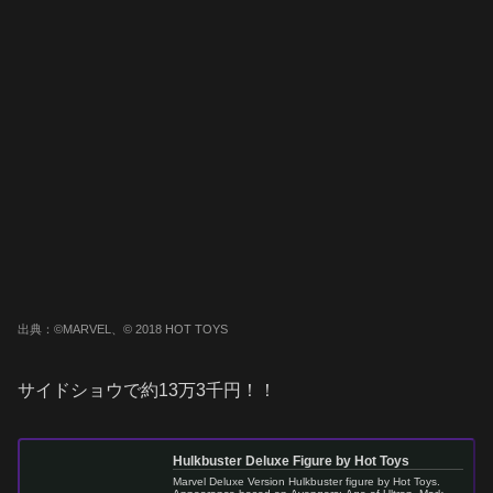
出典：©MARVEL、© 2018 HOT TOYS
サイドショウで約13万3千円！！
Hulkbuster Deluxe Figure by Hot Toys
Marvel Deluxe Version Hulkbuster figure by Hot Toys.