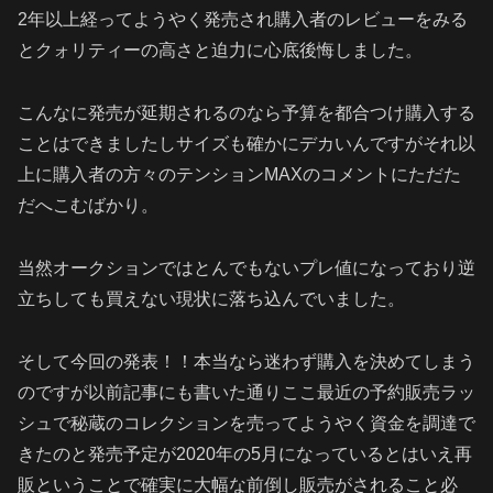
2年以上経ってようやく発売され購入者のレビューをみる
とクォリティーの高さと迫力に心底後悔しました。
こんなに発売が延期されるのなら予算を都合つけ購入する
ことはできましたしサイズも確かにデカいんですがそれ以
上に購入者の方々のテンションMAXのコメントにただた
だへこむばかり。
当然オークションではとんでもないプレ値になっており逆
立ちしても買えない現状に落ち込んでいました。
そして今回の発表！！本当なら迷わず購入を決めてしまう
のですが以前記事にも書いた通りここ最近の予約販売ラッ
シュで秘蔵のコレクションを売ってようやく資金を調達で
きたのと発売予定が2020年の5月になっているとはいえ再
販ということで確実に大幅な前倒し販売がされること必