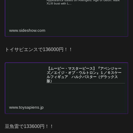
Appearance based on Avengers: Age of Ultron. Mark
XLIII bust with L...
www.sideshow.com
トイサピエンスで136000円！！
【ムービー・マスターピース】『アベンジャー
ズ／エイジ・オブ・ウルトロン』１／６スケー
ルフィギュア ハルクバスター（デラックス
版）
www.toysapiens.jp
豆魚雷で133600円！！