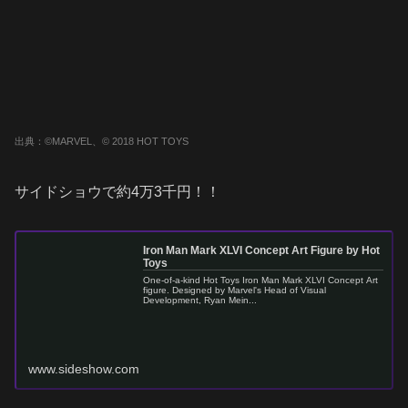
出典：©MARVEL、© 2018 HOT TOYS
サイドショウで約4万3千円！！
Iron Man Mark XLVI Concept Art Figure by Hot
Toys
One-of-a-kind Hot Toys Iron Man Mark XLVI Concept Art
figure. Designed by Marvel's Head of Visual
Development, Ryan Mein...
www.sideshow.com