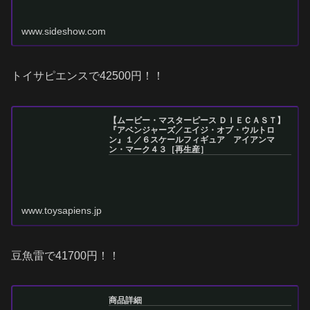
www.sideshow.com
トイサピエンスで42500円！！
【ムービー・マスターピース ＤＩＥＣＡＳＴ】
『アベンジャーズ／エイジ・オブ・ウルトロ
ン』１／６スケールフィギュア アイアンマ
ン・マーク４３［再生産］
www.toysapiens.jp
豆魚雷で41700円！！
商品詳細