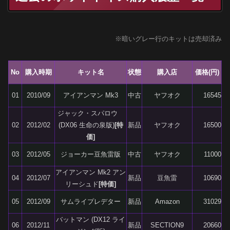
※暗いグレー行のキットは売却済み
No
購入時期
キット名
状態
購入店
価格(円)
01
2010/09
アイアンマン Mk3
中古
ヤフオク
16545
ジャック・スパロウ
02
2012/02
(DX06 生命の泉版)
[特
新品
ヤフオク
16500
価]
03
2012/05
ジョーカー豆魚雷版
中古
ヤフオク
11000
アイアンマン Mk2 アン
04
2012/07
新品
豆魚雷
10690
リーシュド
[特価]
05
2012/09
サムライプレデター
新品
Amazon
31029
バットマン (DX12 ライ
06
2012/11
新品
SECTION9
20660