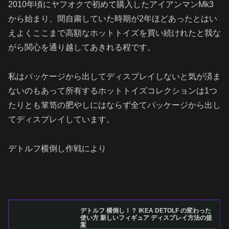
2010年頃にヤフオクで初めて購入したアイアンマンMk3
から始まり、間自粛していた時期が2年ほどあったとはい
えよくここまで高額なホットトイズを買い続けれたと我な
がら関心を通り越してあきれる程です。
私はパッケージから出してディスプレイしないと気が済ま
ないのもあって所有するホットトイズコレクションは1つ
たりとも箪笥の肥やしにはならず全てパッケージから出し
てディスプレイしています。
デトルフ横倒し作戦により
デトルフ 横倒し！？ IKEA DETOLF の変わった
使い方 新しいフィギュア ディスプレイ方法の提
案