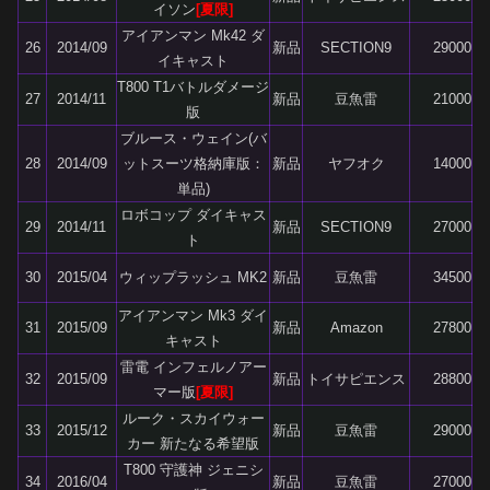
イソン
[夏限]
アイアンマン Mk42 ダ
26
2014/09
新品
SECTION9
29000
イキャスト
T800 T1バトルダメージ
27
2014/11
新品
豆魚雷
21000
版
ブルース・ウェイン(バ
28
2014/09
ットスーツ格納庫版：
新品
ヤフオク
14000
単品)
ロボコップ ダイキャス
29
2014/11
新品
SECTION9
27000
ト
30
2015/04
ウィップラッシュ MK2
新品
豆魚雷
34500
アイアンマン Mk3 ダイ
31
2015/09
新品
Amazon
27800
キャスト
雷電 インフェルノアー
32
2015/09
新品
トイサピエンス
28800
マー版
[夏限]
ルーク・スカイウォー
33
2015/12
新品
豆魚雷
29000
カー 新たなる希望版
T800 守護神 ジェニシ
34
2016/04
新品
豆魚雷
27000