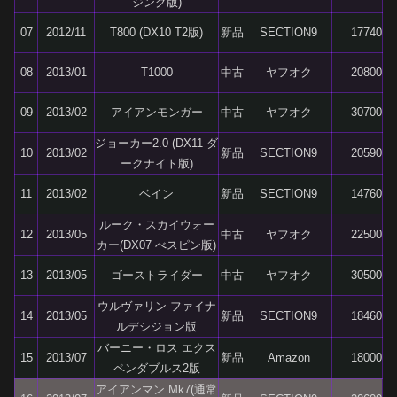
ジング版)
07
2012/11
T800 (DX10 T2版)
新品
SECTION9
17740
08
2013/01
T1000
中古
ヤフオク
20800
09
2013/02
アイアンモンガー
中古
ヤフオク
30700
ジョーカー2.0 (DX11 ダ
10
2013/02
新品
SECTION9
20590
ークナイト版)
11
2013/02
ベイン
新品
SECTION9
14760
ルーク・スカイウォー
12
2013/05
中古
ヤフオク
22500
カー(DX07 べスピン版)
13
2013/05
ゴーストライダー
中古
ヤフオク
30500
ウルヴァリン ファイナ
14
2013/05
新品
SECTION9
18460
ルデシジョン版
バーニー・ロス エクス
15
2013/07
新品
Amazon
18000
ペンダブルス2版
アイアンマン Mk7(通常