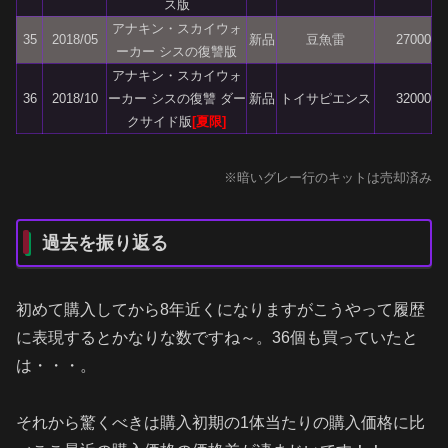
ス版
アナキン・スカイウォ
35
2018/05
新品
豆魚雷
27000
ーカー シスの復讐版
アナキン・スカイウォ
36
2018/10
ーカー シスの復讐 ダー
新品
トイサピエンス
32000
クサイド版
[夏限]
※暗いグレー行のキットは売却済み
過去を振り返る
初めて購入してから8年近くになりますがこうやって履歴
に表現するとかなりな数ですね～。36個も買っていたと
は・・・。
それから驚くべきは購入初期の1体当たりの購入価格に比