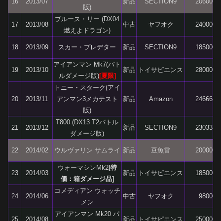
16
2013/07
新品
SECTION9
20600
版)
ブルース・リー (DX04
17
2013/08
中古
ヤフオク
24000
燃えよドラゴン)
18
2013/09
スカー・プレデター
新品
SECTION9
18500
アイアンマン Mk7(バト
19
2013/10
新品
トイサピエンス
28000
ルダメージ版)
[夏限]
トニー・スターク(アイ
20
2013/11
アンマン3メカテスト
新品
Amazon
24666
版)
T800 (DX13 T2バトル
21
2013/12
新品
SECTION9
23033
ダメージ版)
22
2014/02
ウルヴァリン サムライ
新品
豆魚雷
20000
ウォーマシンMk2
[特
23
2014/03
新品
トイサピエンス
18500
価：箱ダメージ品]
コメディアン ウォッチ
24
2014/06
中古
ヤフオク
9800
メン
アイアンマン Mk20 パ
25
2014/08
新品
トイサピエンス
25000