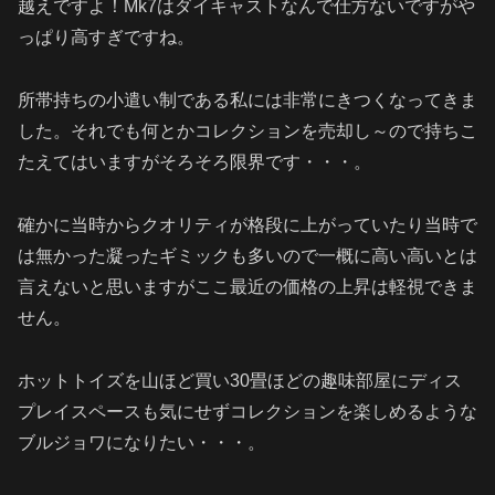
越えですよ！Mk7はダイキャストなんで仕方ないですがや
っぱり高すぎですね。
所帯持ちの小遣い制である私には非常にきつくなってきま
した。それでも何とかコレクションを売却し～ので持ちこ
たえてはいますがそろそろ限界です・・・。
確かに当時からクオリティが格段に上がっていたり当時で
は無かった凝ったギミックも多いので一概に高い高いとは
言えないと思いますがここ最近の価格の上昇は軽視できま
せん。
ホットトイズを山ほど買い30畳ほどの趣味部屋にディス
プレイスペースも気にせずコレクションを楽しめるような
ブルジョワになりたい・・・。